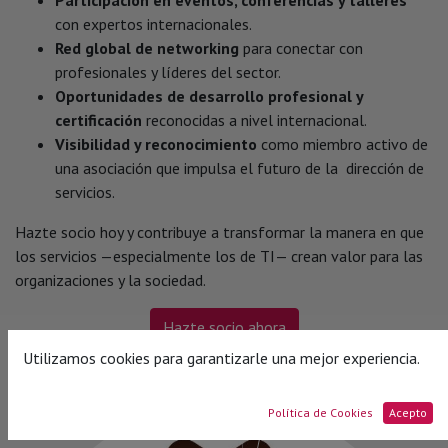
Participación en eventos, conferencias y talleres
con expertos internacionales.
Red global de networking
para conectar con
profesionales y líderes del sector.
Oportunidades de desarrollo profesional y
certificación
reconocidas a nivel internacional.
Visibilidad y reconocimiento
como miembro activo de
una asociación que impulsa el futuro de la
dirección
de
servicios.
Hazte socio hoy y contribuye a transformar la manera en que
los servicios —especialmente los de TI— crean valor para las
organizaciones y la sociedad.
Hazte socio ahora
Utilizamos cookies para garantizarle una mejor experiencia.
Política de Cookies
Acepto