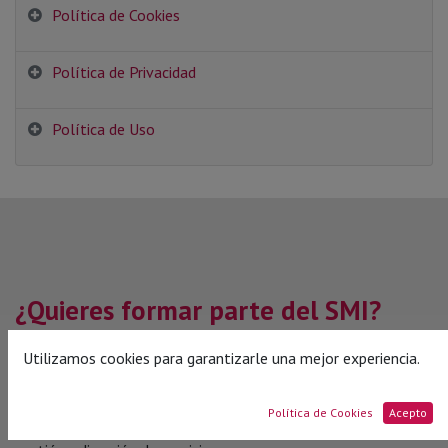
Política de Cookies
Política de Privacidad
Política de Uso
¿Quieres formar parte del SMI?
Hazte miembro
Utilizamos cookies para garantizarle una mejor experiencia.
Formar parte del
Service Management Institute (SMI)
significa integrarse en una comunidad global de profesionales
Política de Cookies
Acepto
y organizaciones comprometidos con la excelencia en la