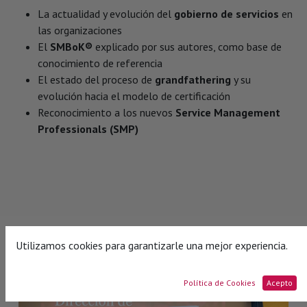
La actualidad y evolución del
gobierno de servicios
en
las organizaciones
El
SMBoK®
explicado por sus autores, como base de
conocimiento de referencia
El estado del proceso de
grandfathering
y su
evolución hacia el modelo de certificación
Reconocimiento a los nuevos
Service Management
Professionals (SMP)
Utilizamos cookies para garantizarle una mejor experiencia.
Política de Cookies
Acepto